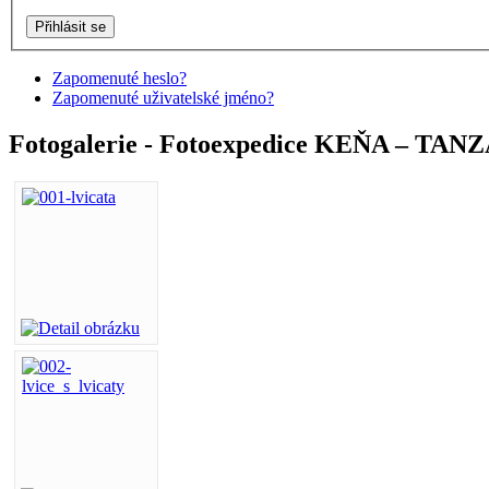
Zapomenuté heslo?
Zapomenuté uživatelské jméno?
Fotogalerie - Fotoexpedice KEŇA – TAN